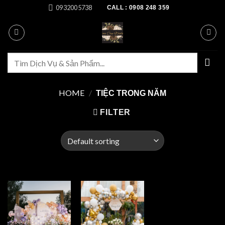
Skip
0932005738
CALL : 0908 248 359
to
content
Search
for:
HOME
/
TIỆC TRONG NĂM
FILTER